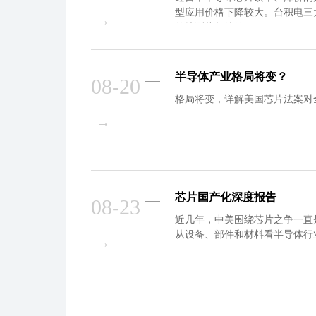
型应用价格下降较大。台积电三
→
的揣测此起彼伏。
半导体产业格局将变？
08-20
格局将变，详解美国芯片法案对
→
芯片国产化深度报告
08-23
近几年，中美围绕芯片之争一直
从设备、部件和材料看半导体行
→