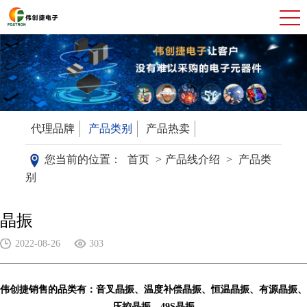
代理品牌
产品类别
产品热卖
您当前的位置：
首页
>
产品线介绍
>
产品类
别
晶振
2022-08-26
303
伟创捷销售的品类有：音叉晶振、温度补偿晶振、恒温晶振、有源晶振、
压控晶振、49S晶振