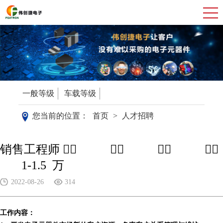
一般等级
车载等级
您当前的位置：
首页
>
人才招聘
销售工程师 ᅟᅠ ‎‏ ᅟᅠ ‎‏ ᅟᅠ ‎‏ ᅟᅠ
‎‏ 1-1.5万
2022-08-26
314
工作内容：